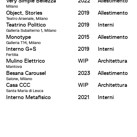
Very Simple Bellezza
2022
Allestimento
Milano
Object, Stories
2019
Allestimento
Teatro Arsenale, Milano
Teatrino Politico
2019
Interni
Galleria Subalterno 1, Milano
Monotype
2015
Allestimento
Galleria T14, Milano
Interno G+S
2019
Interni
Fertilia
Mulino Elettrico
WIP
Architettura
Mantova
Besana Carousel
2023
Allestimento
Salone, Milano
Casa CCC
WIP
Architettura
Santa Maria di Leuca
Interno Metafisico
2021
Interni
Milano
Effepizeta Headquarter
WIP
Architettura,
Concorezzo
Interni
Casa Colonica
WIP
Architettura,
Fertilia
Interni
Altre Metafore
2018
Ricerca