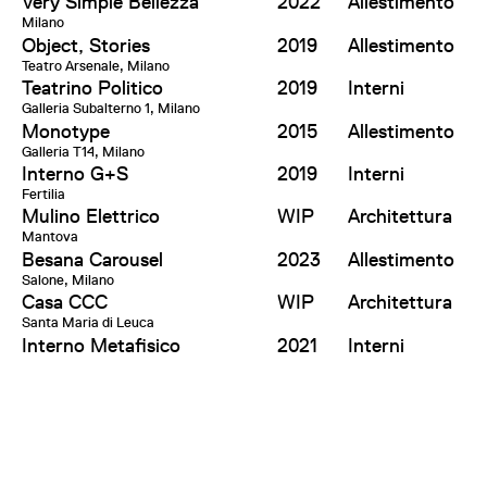
Very Simple Bellezza
2022
Allestimento
Milano
Object, Stories
2019
Allestimento
Teatro Arsenale, Milano
Teatrino Politico
2019
Interni
Galleria Subalterno 1, Milano
Monotype
2015
Allestimento
Galleria T14, Milano
Interno G+S
2019
Interni
Fertilia
Mulino Elettrico
WIP
Architettura
Mantova
Besana Carousel
2023
Allestimento
Salone, Milano
Casa CCC
WIP
Architettura
Santa Maria di Leuca
Interno Metafisico
2021
Interni
Milano
Effepizeta Headquarter
WIP
Architettura,
Concorezzo
Interni
Casa Colonica
WIP
Architettura,
Fertilia
Interni
Altre Metafore
2018
Ricerca