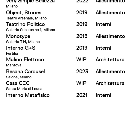
Very Simple Bellezza
2022
Allestimento
Milano
Object, Stories
2019
Allestimento
Teatro Arsenale, Milano
Teatrino Politico
2019
Interni
Galleria Subalterno 1, Milano
Monotype
2015
Allestimento
Galleria T14, Milano
Interno G+S
2019
Interni
Fertilia
Mulino Elettrico
WIP
Architettura
Mantova
Besana Carousel
2023
Allestimento
Salone, Milano
Casa CCC
WIP
Architettura
Santa Maria di Leuca
Interno Metafisico
2021
Interni
Milano
Effepizeta Headquarter
WIP
Architettura,
Concorezzo
Interni
Casa Colonica
WIP
Architettura,
Fertilia
Interni
Altre Metafore
2018
Ricerca